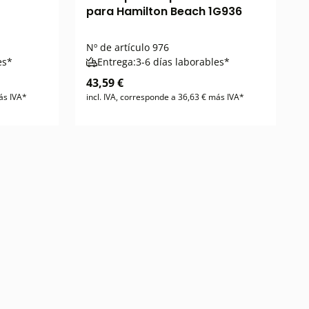
para Hamilton Beach 1G936
Nº de artículo
976
es*
Entrega:
3-6 días laborables*
43,59 €
ás IVA*
incl. IVA, corresponde a 36,63 € más IVA*