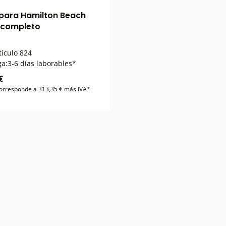
para Hamilton Beach
 completo
tículo
824
ga:
3-6 días laborables*
€
 corresponde a 313,35 € más IVA*