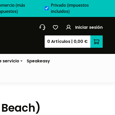
omercio
(más
Privado
(impuestos
mpuestos)
incluidos)
Iniciar sesión
0 Artículos
|
0,00 €
El carrit
 servicio
Speakeasy
n Beach)