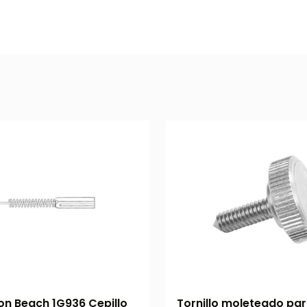
on Beach 1G936 Cepillo
Tornillo moleteado pa