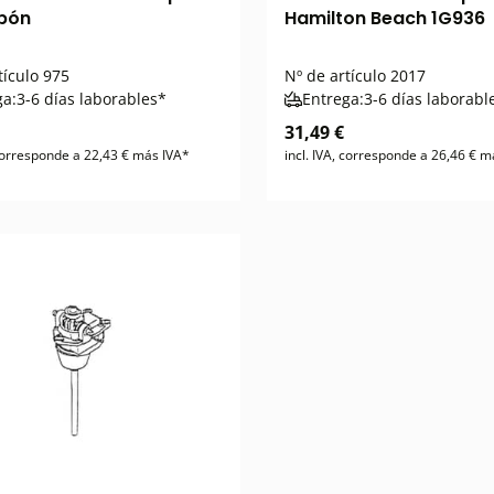
bón
Hamilton Beach 1G936
tículo
975
Nº de artículo
2017
ga:
3-6 días laborables*
Entrega:
3-6 días laborabl
31,49 €
 corresponde a 22,43 € más IVA*
incl. IVA, corresponde a 26,46 € m