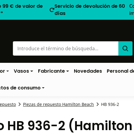
e 99 € de valor de
Servicio de devolución de 60
C
**
días
i
or
Vasos
Fabricante
Novedades
Personal de
ctos de consumo
repuesto
Piezas de repuesto Hamilton Beach
HB 936-2
to HB 936-2 (Hamilto