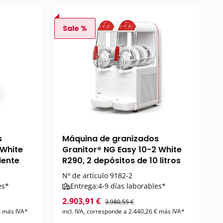
Sale %
s
Máquina de granizados
 White
Granitor® NG Easy 10-2 White
piente
R290, 2 depósitos de 10 litros
Nº de artículo
9182-2
es*
Entrega:
4-9 días laborables*
2.903,91 €
3.980,55 €
 € más IVA*
incl. IVA, corresponde a 2.440,26 € más IVA*