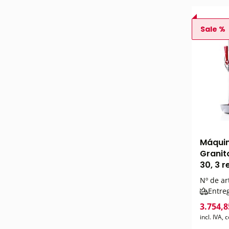
Sale %
Máquin
Granit
30, 3 r
Nº de ar
Entre
3.754,8
incl. IVA,