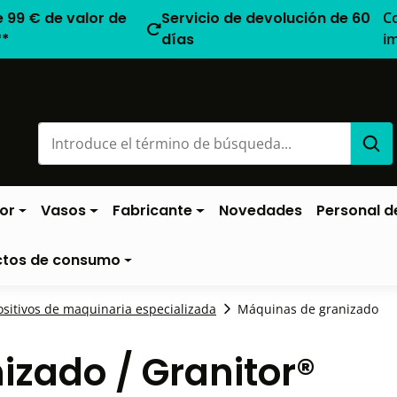
e 99 € de valor de
Servicio de devolución de 60
C
**
días
i
or
Vasos
Fabricante
Novedades
Personal de
ctos de consumo
ositivos de maquinaria especializada
Máquinas de granizado
zado / Granitor®