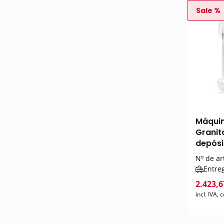
Sale %
Máquin
Granit
depósit
Nº de ar
Entre
2.423,6
incl. IVA,