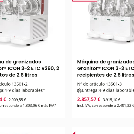
a de granizados
Máquina de granizado
or® ICON 3-2 ETC R290, 2
Granitor® ICON 3-3 ETC
os de 2,8 litros
recipientes de 2,8 litro
tículo
13501-2
Nº de artículo
13501-3
ga:
4-9 días laborables*
Entrega:
4-9 días laborabl
4 €
2.857,57 €
2.909,55 €
3.915,10 €
 corresponde a 1.803,06 € más IVA*
incl. IVA, corresponde a 2.401,32