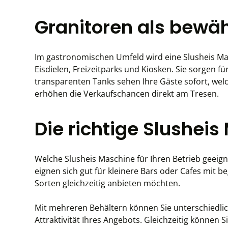
Granitoren als bewäh
Im gastronomischen Umfeld wird eine Slusheis Masc
Eisdielen, Freizeitparks und Kiosken. Sie sorgen f
transparenten Tanks sehen Ihre Gäste sofort, wel
erhöhen die Verkaufschancen direkt am Tresen.
Die richtige Slusheis
Welche Slusheis Maschine für Ihren Betrieb geeignet ist, hängt v
eignen sich gut für kleinere Bars oder Cafes mit begrenztem Platzangebot. Größere Slusheis Maschinen mi
Sorten gleichzeitig anbieten möchten.
Mit mehreren Behältern können Sie unterschiedliche Geschmac