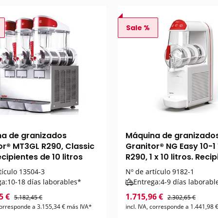
Sale %
a de granizados
Máquina de granizado
or® MT3GL R290, Classic
Granitor® NG Easy 10-1
ecipientes de 10 litros
R290, 1 x 10 litros. Reci
tículo
13504-3
Nº de artículo
9182-1
ga:
10-18 días laborables*
Entrega:
4-9 días laborabl
5 €
1.715,96 €
5.182,45 €
2.302,65 €
 corresponde a 3.155,34 € más IVA*
incl. IVA, corresponde a 1.441,98