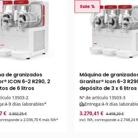
Sale %
a de granizados
Máquina de granizado
or® ICON 6-2 R290, 2
Granitor® Icon 6-3 R29
os de 6 litros
depósito de 3 x 6 litros
tículo
13503-2
Nº de artículo
13503-3
ga:
4-9 días laborables*
Entrega:
4-9 días laborabl
7 €
3.270,41 €
3.302,25 €
4.498,20 €
 corresponde a 2.036,70 € más IVA*
incl. IVA, corresponde a 2.748,24