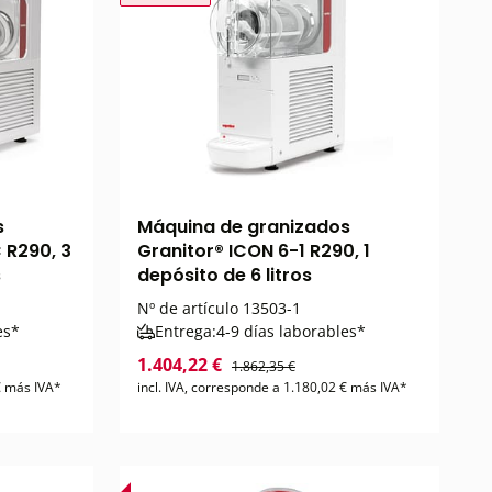
s
Máquina de granizados
 R290, 3
Granitor® ICON 6-1 R290, 1
s
depósito de 6 litros
Nº de artículo
13503-1
es*
Entrega:
4-9 días laborables*
1.404,22 €
1.862,35 €
 € más IVA*
incl. IVA, corresponde a 1.180,02 € más IVA*