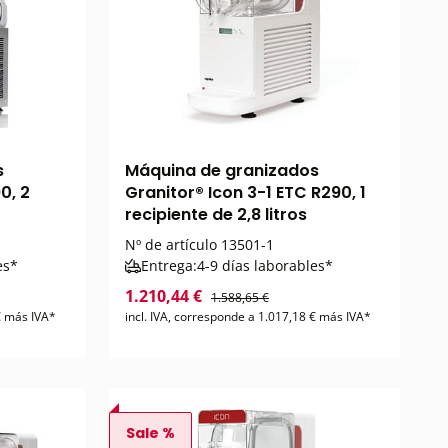
s
Máquina de granizados
0, 2
Granitor® Icon 3-1 ETC R290, 1
recipiente de 2,8 litros
Nº de artículo
13501-1
es*
Entrega:
4-9 días laborables*
1.210,44 €
1.588,65 €
 € más IVA*
incl. IVA, corresponde a 1.017,18 € más IVA*
Sale %