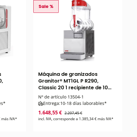
Sale %
s
Máquina de granizados
0,
Granitor® MT1GL P R290,
Classic 20 1 recipiente de 10
litros
Nº de artículo
13504-1
es*
Entrega:
10-18 días laborables*
1.648,55 €
2.207,45 €
 € más IVA*
incl. IVA, corresponde a 1.385,34 € más IVA*