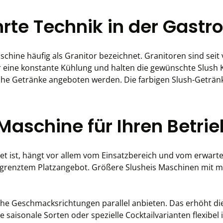
rte Technik in der Gast
hine häufig als Granitor bezeichnet. Granitoren sind seit v
ür eine konstante Kühlung und halten die gewünschte Slush K
che Getränke angeboten werden. Die farbigen Slush-Getränke
 Maschine für Ihren Betrie
or allem vom Einsatzbereich und vom erwarteten Verkaufsvolumen ab. Kompakte 
t mehreren Tanks sind ideal, wenn Sie verschiedene
ksrichtungen parallel anbieten. Das erhöht die Auswahl für Ihre Gäste 
Attraktivität Ihres Angebots. Gleichzeitig können Sie saisonale Sor