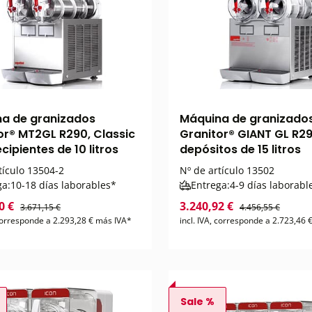
a de granizados
Máquina de granizado
or® MT2GL R290, Classic
Granitor® GIANT GL R29
ecipientes de 10 litros
depósitos de 15 litros
tículo
13504-2
Nº de artículo
13502
ga:
10-18 días laborables*
Entrega:
4-9 días laborabl
0 €
3.240,92 €
3.671,15 €
4.456,55 €
 corresponde a 2.293,28 € más IVA*
incl. IVA, corresponde a 2.723,46
Sale %