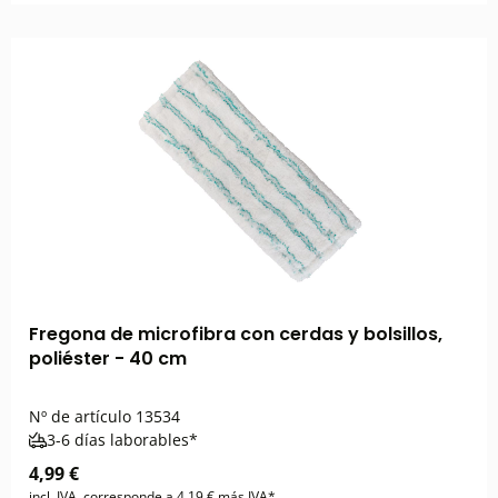
Fregona de microfibra con cerdas y bolsillos,
poliéster - 40 cm
Nº de artículo
13534
3-6 días laborables*
4,99 €
incl. IVA, corresponde a 4,19 € más IVA*