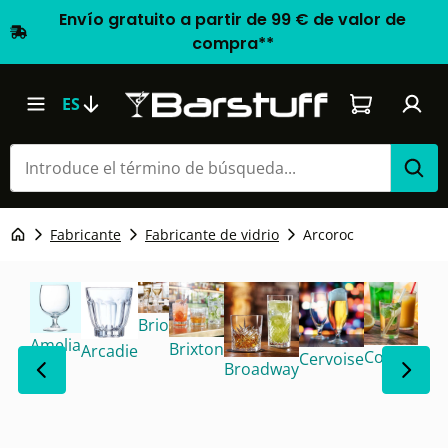
Envío gratuito a partir de 99 € de valor de
compra**
El carrito d
ES
Fabricante
Fabricante de vidrio
Arcoroc
Brio
Amelia
Brixton
Arcadie
Conique
Cervoise
Co
Broadway