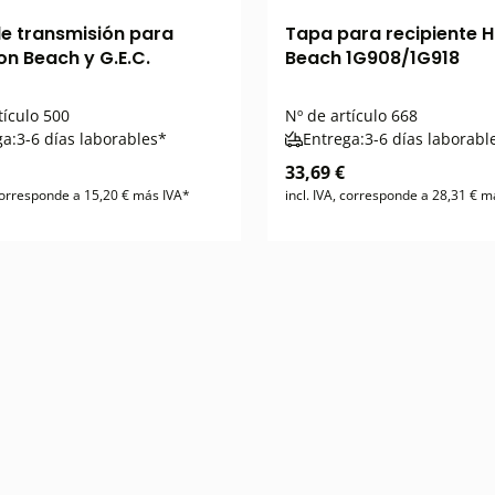
de transmisión para
Tapa para recipiente 
on Beach y G.E.C.
Beach 1G908/1G918
tículo
500
Nº de artículo
668
ga:
3-6 días laborables*
Entrega:
3-6 días laborabl
33,69 €
 corresponde a 15,20 € más IVA*
incl. IVA, corresponde a 28,31 € m