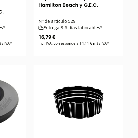
Hamilton Beach y G.E.C.
C.
Nº de artículo
529
es*
Entrega:
3-6 días laborables*
16,79 €
ás IVA*
incl. IVA, corresponde a 14,11 € más IVA*