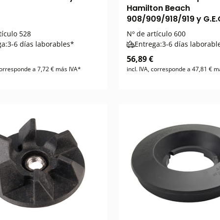
Hamilton Beach
908/909/918/919 y G.E.
tículo
528
Nº de artículo
600
ga:
3-6 días laborables*
Entrega:
3-6 días laborabl
56,89 €
 corresponde a 7,72 € más IVA*
incl. IVA, corresponde a 47,81 € m