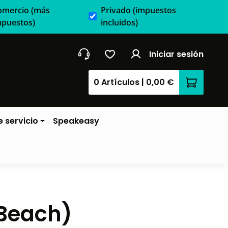
omercio
(más
Privado
(impuestos
mpuestos)
incluidos)
Iniciar sesión
0 Artículos
|
0,00 €
El carrit
 servicio
Speakeasy
 Beach)