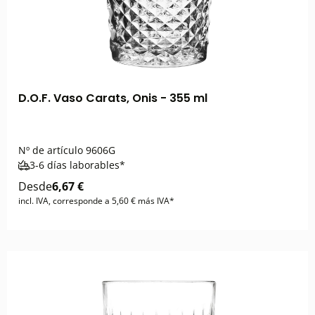
D.O.F. Vaso Carats, Onis - 355 ml
Nº de artículo
9606G
3-6 días laborables*
Desde
6,67 €
incl. IVA, corresponde a 5,60 € más IVA*