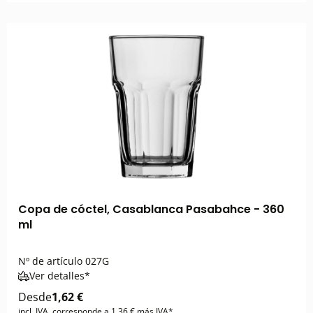
Copa de cóctel, Casablanca Pasabahce - 360
ml
Nº de artículo
027G
Ver detalles*
Desde
1,62 €
incl. IVA, corresponde a 1,36 € más IVA*