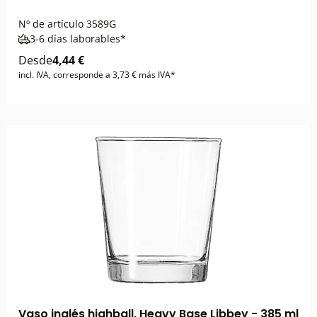
Nº de artículo
3589G
3-6 días laborables*
Desde
4,44 €
incl. IVA, corresponde a 3,73 € más IVA*
Vaso inglés highball, Heavy Base Libbey - 385 ml