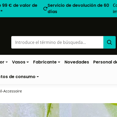
e 99 € de valor de
Servicio de devolución de 60
C
**
días
i
or
Vasos
Fabricante
Novedades
Personal de
ctos de consumo
il-Accessoire