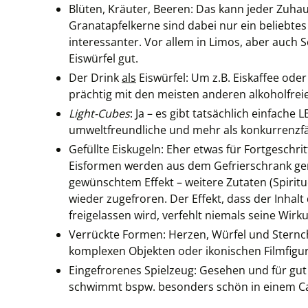
Blüten, Kräuter, Beeren: Das kann jeder Zuha
Granatapfelkerne sind dabei nur ein beliebtes
interessanter. Vor allem in Limos, aber auch
Eiswürfel gut.
Der Drink
als
Eiswürfel: Um z.B. Eiskaffee ode
prächtig mit den meisten anderen alkoholfrei
Light-Cubes
: Ja – es gibt tatsächlich einfach
umweltfreundliche und mehr als konkurrenzfäh
Gefüllte Eiskugeln: Eher etwas für Fortgeschri
Eisformen werden aus dem Gefrierschrank gen
gewünschtem Effekt – weitere Zutaten (Spiritu
wieder zugefroren. Der Effekt, dass der Inhal
freigelassen wird, verfehlt niemals seine Wirk
Verrückte Formen: Herzen, Würfel und Sternch
komplexen Objekten oder ikonischen Filmfigu
Eingefrorenes Spielzeug: Gesehen und für gut 
schwimmt bspw. besonders schön in einem C