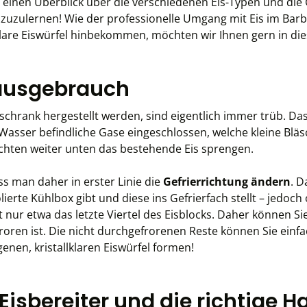
ts einen Überblick über die verschiedenen Eis-Typen und d
azuzulernen! Wie der professionelle Umgang mit Eis im Bar
lare Eiswürfel hinbekommen, möchten wir Ihnen gern in dies
Hausgebrauch
chrank hergestellt werden, sind eigentlich immer trüb. Das 
Wasser befindliche Gase eingeschlossen, welche kleine Blä
hichten weiter unten das bestehende Eis sprengen.
s man daher in erster Linie die
Gefrierrichtung ändern
. D
erte Kühlbox gibt und diese ins Gefrierfach stellt – jedoch
nur etwa das letzte Viertel des Eisblocks. Daher können S
ren ist. Die nicht durchgefrorenen Reste können Sie einf
enen, kristallklaren Eiswürfel formen!
 Eisbereiter und die richtige