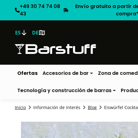
+49 30 74 74 08
Envío gratuito a partir d
43
compra
ES
DE
Ofertas
Accesorios de bar
Zona de comed
Tecnología y construcción de barras
Produ
Inicio
Información de interés
Blog
Eiswürfel Cockta