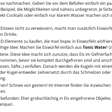
use nachmachen. Geben Sie vor dem Befüllen einfach ein paa
 Beispiel, die Möglichkeiten sind nahezu unbegrenzt. Je fa
 Sekt-Cocktails oder einfach nur klarem Wasser machen sich
r Eistees nicht zu verwässern, macht man zusätzlich Eiswürf
en Drinks.
e LED-Elemente zu kaufen, die man bspw. in Eiswürfeln einfrie
ige Idee: Machen Sie Eiswürfel einfach aus
Tonic Water
! 
ttene. Diese Idee macht sich zunutze, dass Eis im Gefrierfac
ommen, bevor sie komplett durchgefroren sind und anschli
osen, Säfte..) einfüllen. Danach werden die Kugeln mit ein
t der Kugel entweder zeitversetzt durch das Schmelzen oder
ung.
en? Schnee von gestern! Im Internet finden Sie inzwischen
ren.
befunden: Eher grobschlächtig in Eis eingefrorene Objekte, 
ampari.