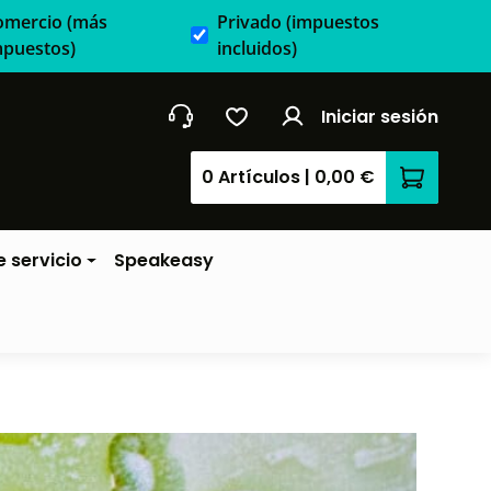
omercio
(más
Privado
(impuestos
mpuestos)
incluidos)
Iniciar sesión
0 Artículos
|
0,00 €
El carrit
 servicio
Speakeasy