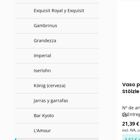
Exquisit Royal y Exquisit
Gambrinus
Grandezza
Imperial
Iserlohn
Vaso p
König (cerveza)
Stölzle
Jarras y garrafas
Nº de ar
Entre
Bar Kyoto
21,39 €
L'Amour
incl. IVA,
3,57 € 