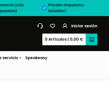
omercio
(más
Privado
(impuestos
mpuestos)
incluidos)
Iniciar sesión
0 Artículos
|
0,00 €
El carrit
 servicio
Speakeasy