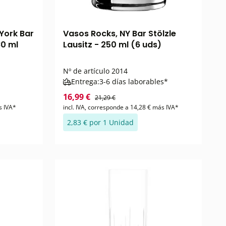
York Bar
Vasos Rocks, NY Bar Stölzle
80 ml
Lausitz - 250 ml (6 uds)
Nº de artículo
2014
Entrega:
3-6 días laborables*
16,99 €
21,29 €
s IVA*
incl. IVA, corresponde a 14,28 € más IVA*
2,83 € por 1 Unidad