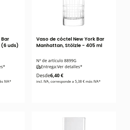
 Bar
Vaso de cóctel New York Bar
l (6 uds)
Manhattan, Stölzle - 405 ml
Nº de artículo
8899G
es*
Entrega:
Ver detalles*
Desde
6,40 €
ás IVA*
incl. IVA, corresponde a 5,38 € más IVA*