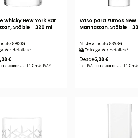
e whisky New York Bar
Vaso para zumos New 
tan, Stölzle - 320 ml
Manhattan, Stölzle - 3
tículo
8900G
Nº de artículo
8898G
ga:
Ver detalles*
Entrega:
Ver detalles*
,08 €
Desde
6,08 €
 corresponde a 5,11 € más IVA*
incl. IVA, corresponde a 5,11 € má