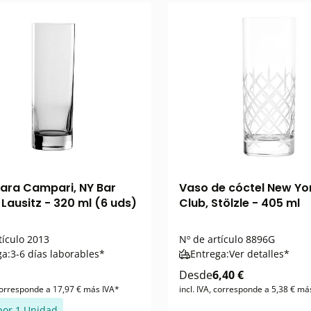
ara Campari, NY Bar
Vaso de cóctel New Yo
 Lausitz - 320 ml (6 uds)
Club, Stölzle - 405 ml
tículo
2013
Nº de artículo
8896G
ga:
3-6 días laborables*
Entrega:
Ver detalles*
Desde
6,40 €
 corresponde a 17,97 € más IVA*
incl. IVA, corresponde a 5,38 € má
por 1 Unidad