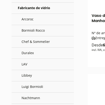
Fabricante de vidrio
Vaso d
Arcoroc
Manhat
Bormioli Rocco
Nº de ar
Entre
Chef & Sommelier
Desde
6
incl. IVA,
Duralex
LAV
Libbey
Luigi Bormioli
Nachtmann