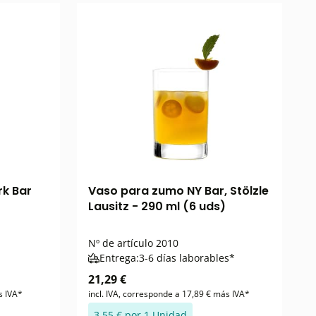
rk Bar
Vaso para zumo NY Bar, Stölzle
Lausitz - 290 ml (6 uds)
Nº de artículo
2010
Entrega:
3-6 días laborables*
21,29 €
s IVA*
incl. IVA, corresponde a 17,89 € más IVA*
3,55 € por 1 Unidad