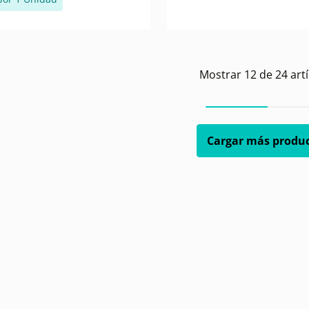
Mostrar
12
de
24
artí
Cargar más produ