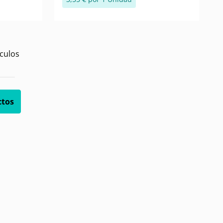
culos
ctos