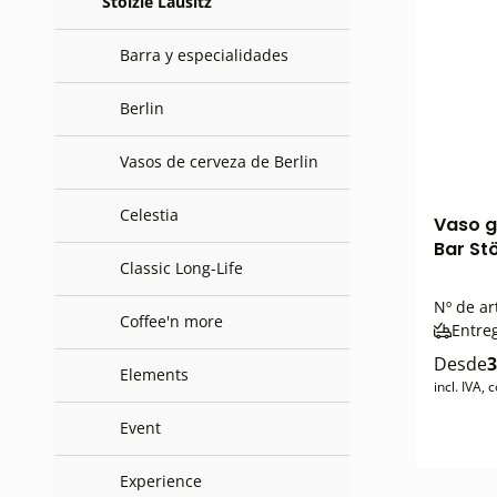
Stölzle Lausitz
Barra y especialidades
Berlin
Vasos de cerveza de Berlin
Celestia
Vaso g
Bar Stö
Classic Long-Life
Nº de ar
Coffee'n more
Entre
Desde
3
Elements
incl. IVA,
Event
Experience