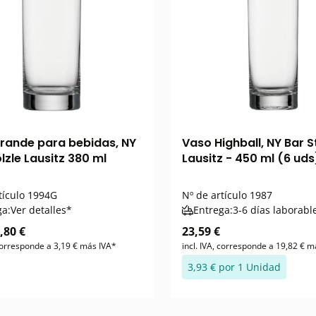
rande para bebidas, NY
Vaso Highball, NY Bar S
lzle Lausitz 380 ml
Lausitz - 450 ml (6 uds
tículo
1994G
Nº de artículo
1987
ga:
Ver detalles*
Entrega:
3-6 días laborabl
,80 €
23,59 €
 corresponde a 3,19 € más IVA*
incl. IVA, corresponde a 19,82 € m
3,93 € por 1 Unidad