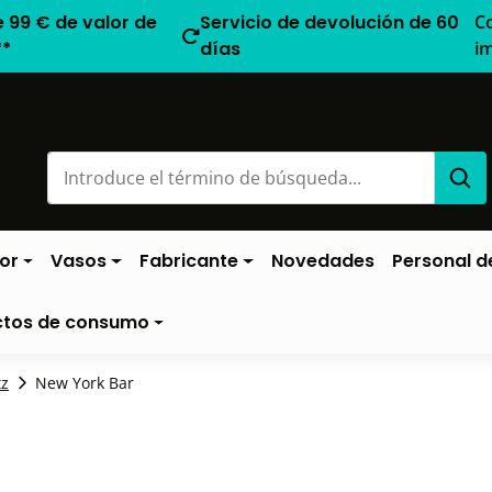
e 99 € de valor de
Servicio de devolución de 60
C
**
días
i
or
Vasos
Fabricante
Novedades
Personal de
ctos de consumo
tz
New York Bar