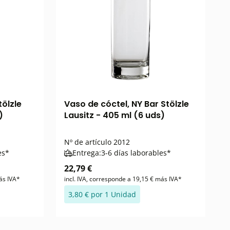
tölzle
Vaso de cóctel, NY Bar Stölzle
)
Lausitz - 405 ml (6 uds)
Nº de artículo
2012
es*
Entrega:
3-6 días laborables*
22,79 €
ás IVA*
incl. IVA, corresponde a 19,15 € más IVA*
3,80 € por 1 Unidad