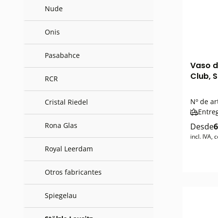
Nude
Onis
Pasabahce
Vaso d
Club, S
RCR
Nº de ar
Cristal Riedel
Entre
Rona Glas
Desde
6
incl. IVA,
Royal Leerdam
Otros fabricantes
Spiegelau