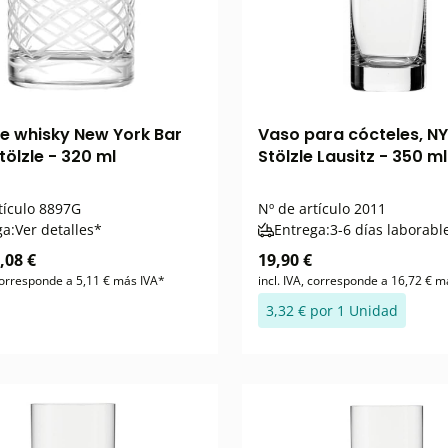
e whisky New York Bar
Vaso para cócteles, NY
tölzle - 320 ml
Stölzle Lausitz - 350 m
tículo
8897G
Nº de artículo
2011
ga:
Ver detalles*
Entrega:
3-6 días laborabl
,08 €
19,90 €
 corresponde a 5,11 € más IVA*
incl. IVA, corresponde a 16,72 € m
3,32 € por 1 Unidad