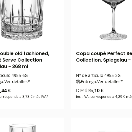
ouble old fashioned,
Copa coupé Perfect S
t Serve Collection
Collection, Spiegelau -
lau - 368 ml
tículo
4955-6G
Nº de artículo
4955-3G
ga:
Ver detalles*
Entrega:
Ver detalles*
,44 €
Desde
5,10 €
 corresponde a 3,73 € más IVA*
incl. IVA, corresponde a 4,29 € má