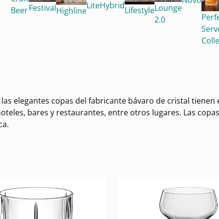
Lite
Hybrid
Festival
Lounge
Beer
Lifestyle
Highline
Perf
2.0
Serv
Coll
 las elegantes copas del fabricante bávaro de cristal tienen
hoteles, bares y restaurantes, entre otros lugares. Las copa
ca.