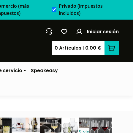
omercio
(más
Privado
(impuestos
mpuestos)
incluidos)
Iniciar sesión
0 Artículos
|
0,00 €
El carrit
 servicio
Speakeasy
Style