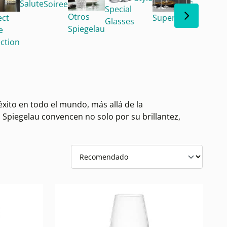
Salute
Soiree
Tavola
Vi
Special
Otros
ect
Superiore
Gr
Glasses
Spiegelau
e
ection
 éxito en todo el mundo, más allá de la
s Spiegelau convencen no solo por su brillantez,