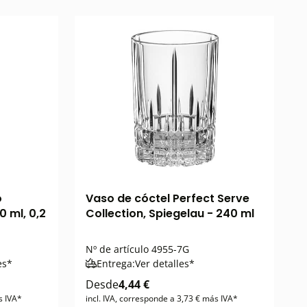
o
Vaso de cóctel Perfect Serve
0 ml, 0,2
Collection, Spiegelau - 240 ml
Nº de artículo
4955-7G
es*
Entrega:
Ver detalles*
Desde
4,44 €
s IVA*
incl. IVA, corresponde a 3,73 € más IVA*