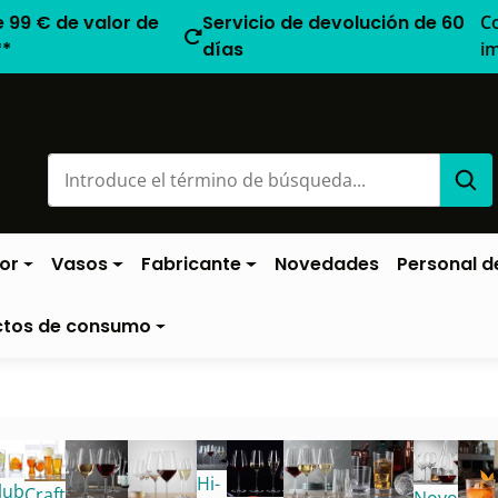
e 99 € de valor de
Servicio de devolución de 60
C
**
días
i
or
Vasos
Fabricante
Novedades
Personal de
ctos de consumo
Hi-
lub
Craft
Novo