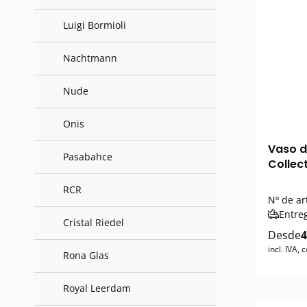
Luigi Bormioli
Nachtmann
Nude
Onis
Vaso d
Pasabahce
Collec
RCR
Nº de ar
Entre
Cristal Riedel
Desde
4
incl. IVA,
Rona Glas
Royal Leerdam