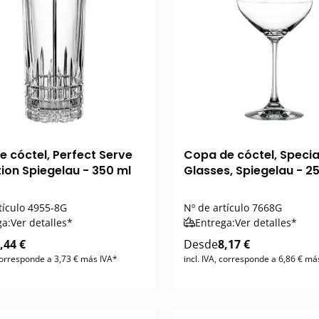
e cóctel, Perfect Serve
Copa de cóctel, Specia
tion Spiegelau - 350 ml
Glasses, Spiegelau - 2
tículo
4955-8G
Nº de artículo
7668G
ga:
Ver detalles*
Entrega:
Ver detalles*
,44 €
Desde
8,17 €
 corresponde a 3,73 € más IVA*
incl. IVA, corresponde a 6,86 € má