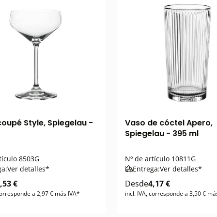
oupé Style, Spiegelau -
Vaso de cóctel Apero,
Spiegelau - 395 ml
tículo
8503G
Nº de artículo
10811G
ga:
Ver detalles*
Entrega:
Ver detalles*
,53 €
Desde
4,17 €
 corresponde a 2,97 € más IVA*
incl. IVA, corresponde a 3,50 € má