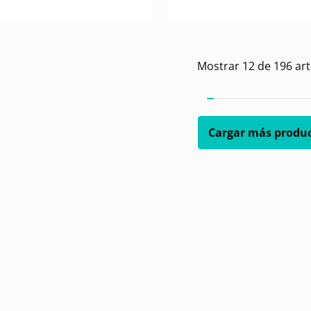
Mostrar
12
de
196
art
Cargar más produ