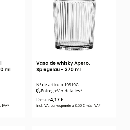
l
Vaso de whisky Apero,
50 ml
Spiegelau - 370 ml
Nº de artículo
10810G
Entrega:
Ver detalles*
Desde
4,17 €
s IVA*
incl. IVA, corresponde a 3,50 € más IVA*