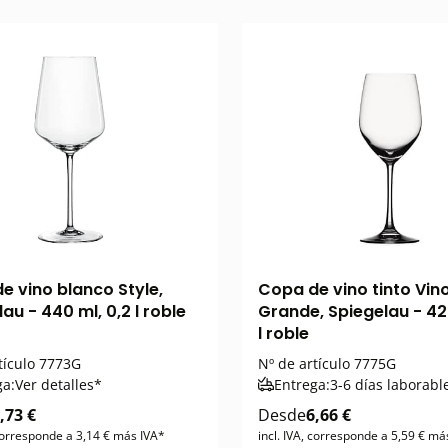
e vino blanco Style,
Copa de vino tinto Vin
au - 440 ml, 0,2 l roble
Grande, Spiegelau - 42
l roble
tículo
7773G
Nº de artículo
7775G
ga:
Ver detalles*
Entrega:
3-6 días laborabl
,73 €
Desde
6,66 €
 corresponde a 3,14 € más IVA*
incl. IVA, corresponde a 5,59 € má