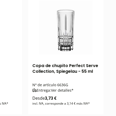
Copa de chupito Perfect Serve
Collection, Spiegelau - 55 ml
Nº de artículo
6636G
Entrega:
Ver detalles*
Desde
3,73 €
s IVA*
incl. IVA, corresponde a 3,14 € más IVA*