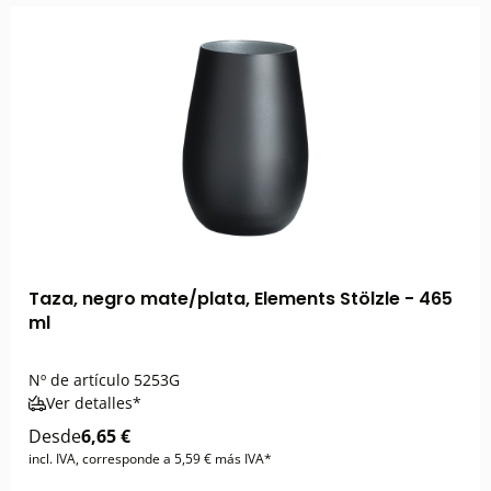
Taza, negro mate/plata, Elements Stölzle - 465
ml
Nº de artículo
5253G
Ver detalles*
Desde
6,65 €
incl. IVA, corresponde a 5,59 € más IVA*