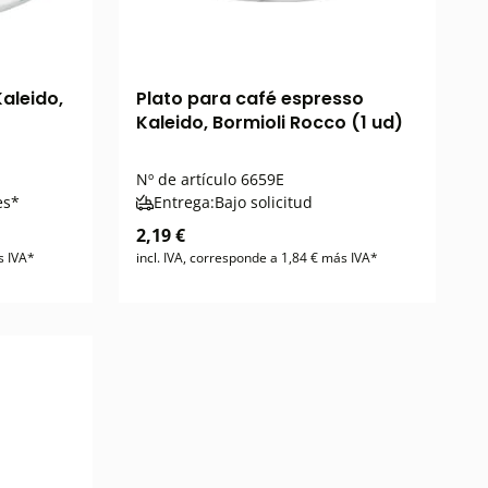
aleido,
Plato para café espresso
Kaleido, Bormioli Rocco (1 ud)
Nº de artículo
6659E
es*
Entrega:
Bajo solicitud
2,19 €
s IVA*
incl. IVA, corresponde a 1,84 € más IVA*