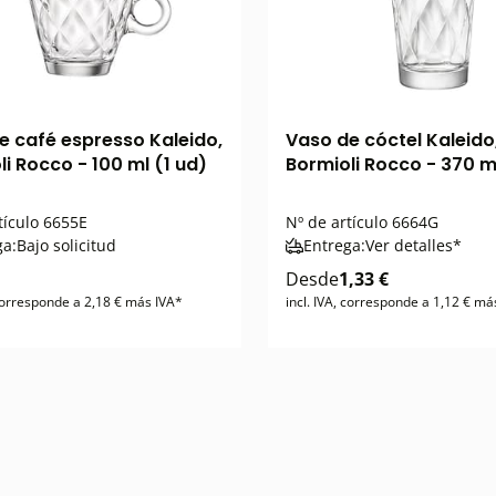
e café espresso Kaleido,
Vaso de cóctel Kaleido
i Rocco - 100 ml (1 ud)
Bormioli Rocco - 370 m
tículo
6655E
Nº de artículo
6664G
ga:
Bajo solicitud
Entrega:
Ver detalles*
Desde
1,33 €
 corresponde a 2,18 € más IVA*
incl. IVA, corresponde a 1,12 € má