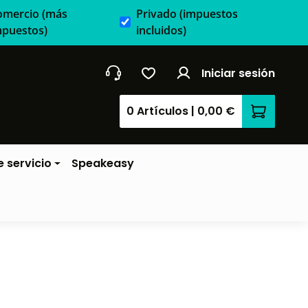
omercio
(más
Privado
(impuestos
mpuestos)
incluidos)
Iniciar sesión
0 Artículos
|
0,00 €
El carrit
 servicio
Speakeasy