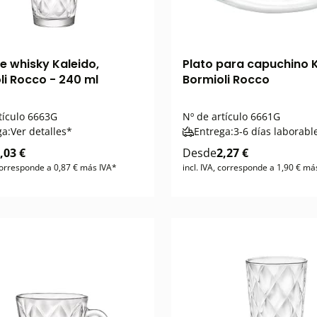
e whisky Kaleido,
Plato para capuchino K
li Rocco - 240 ml
Bormioli Rocco
tículo
6663G
Nº de artículo
6661G
ga:
Ver detalles*
Entrega:
3-6 días laborabl
,03 €
Desde
2,27 €
 corresponde a 0,87 € más IVA*
incl. IVA, corresponde a 1,90 € má