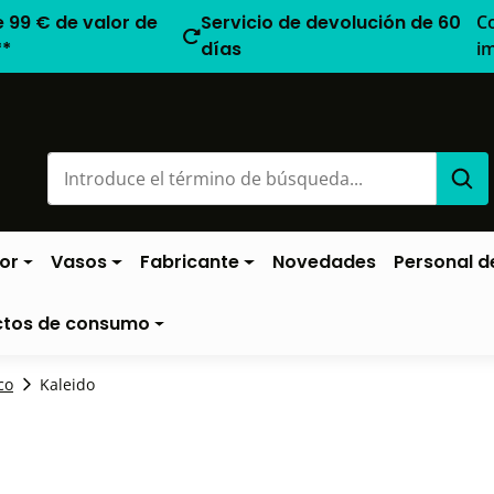
e 99 € de valor de
Servicio de devolución de 60
C
**
días
i
or
Vasos
Fabricante
Novedades
Personal de
ctos de consumo
co
Kaleido