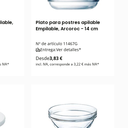
lable,
Plato para postres apilable
Empilable, Arcoroc - 14 cm
Nº de artículo
11467G
Entrega:
Ver detalles*
Desde
3,83 €
s IVA*
incl. IVA, corresponde a 3,22 € más IVA*