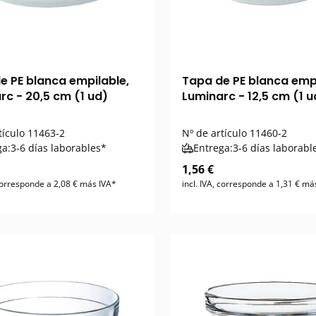
e PE blanca empilable,
Tapa de PE blanca empi
rc - 20,5 cm (1 ud)
Luminarc - 12,5 cm (1 u
tículo
11463-2
Nº de artículo
11460-2
ga:
3-6 días laborables*
Entrega:
3-6 días laborabl
1,56 €
 corresponde a 2,08 € más IVA*
incl. IVA, corresponde a 1,31 € má