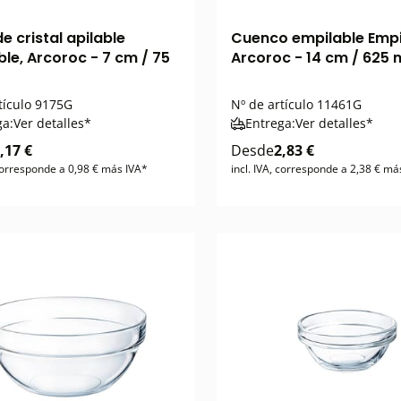
e cristal apilable
Cuenco empilable Empi
ble, Arcoroc - 7 cm / 75
Arcoroc - 14 cm / 625 
tículo
9175G
Nº de artículo
11461G
ga:
Ver detalles*
Entrega:
Ver detalles*
,17 €
Desde
2,83 €
 corresponde a 0,98 € más IVA*
incl. IVA, corresponde a 2,38 € má