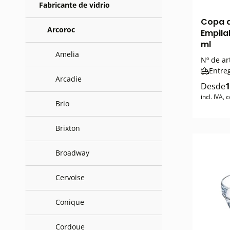
Fabricante de vidrio
Copa d
Arcoroc
Empila
ml
Amelia
Nº de ar
Entre
Arcadie
Desde
1
incl. IVA,
Brio
Brixton
Broadway
Cervoise
Conique
Cordoue