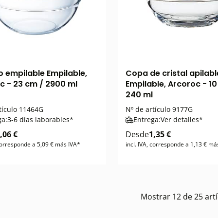
 empilable Empilable,
Copa de cristal apilabl
c - 23 cm / 2900 ml
Empilable, Arcoroc - 10
240 ml
tículo
11464G
Nº de artículo
9177G
ga:
3-6 días laborables*
Entrega:
Ver detalles*
,06 €
Desde
1,35 €
 corresponde a 5,09 € más IVA*
incl. IVA, corresponde a 1,13 € má
Mostrar
12
de
25
artí