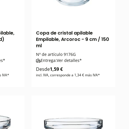
lable,
Copa de cristal apilable
d)
Empilable, Arcoroc - 9 cm / 150
ml
Nº de artículo
9176G
es*
Entrega:
Ver detalles*
Desde
1,59 €
s IVA*
incl. IVA, corresponde a 1,34 € más IVA*