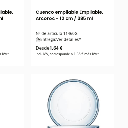
lable,
Cuenco empilable Empilable,
ml
Arcoroc - 12 cm / 385 ml
Nº de artículo
11460G
Entrega:
Ver detalles*
Desde
1,64 €
s IVA*
incl. IVA, corresponde a 1,38 € más IVA*