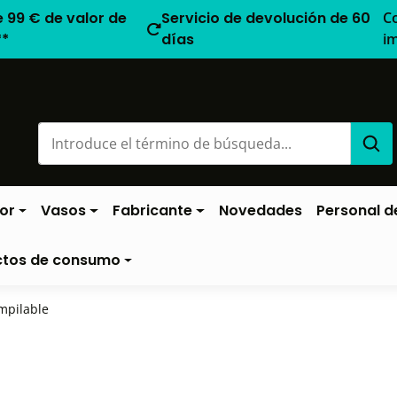
e 99 € de valor de
Servicio de devolución de 60
C
**
días
i
or
Vasos
Fabricante
Novedades
Personal de
ctos de consumo
mpilable