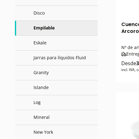
Disco
Cuenco
Empilable
Arcoro
Eskale
Nº de ar
Entre
Jarras para líquidos Fluid
Desde
3
incl. IVA,
Granity
Islande
Log
Mineral
New York