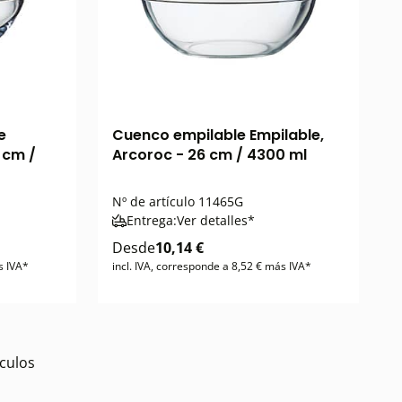
e
Cuenco empilable Empilable,
 cm /
Arcoroc - 26 cm / 4300 ml
Nº de artículo
11465G
Entrega:
Ver detalles*
Desde
10,14 €
s IVA*
incl. IVA, corresponde a 8,52 € más IVA*
culos