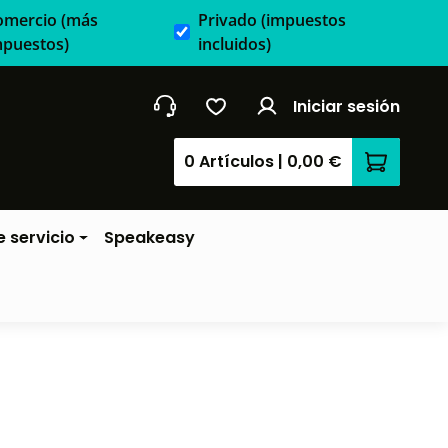
omercio
(más
Privado
(impuestos
mpuestos)
incluidos)
Iniciar sesión
0 Artículos
|
0,00 €
El carrit
 servicio
Speakeasy