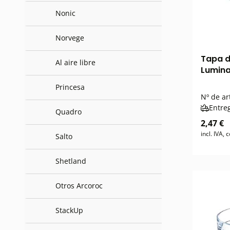
Nonic
Norvege
Tapa d
Al aire libre
Lumina
Princesa
Nº de ar
Entre
Quadro
2,47 €
incl. IVA,
Salto
Shetland
Otros Arcoroc
StackUp