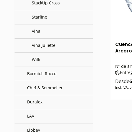
StackUp Cross
Starline
Vina
Cuenco
Vina Juliette
Arcoro
Willi
Nº de ar
Entre
Bormioli Rocco
Desde
6
Chef & Sommelier
incl. IVA,
Duralex
LAV
Libbey