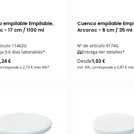
 empilable Empilable,
Cuenco empilable Empi
c - 17 cm / 1100 ml
Arcoroc - 6 cm / 35 ml
tículo
11462G
Nº de artículo
9174G
ga:
3-6 días laborables*
Entrega:
Ver detalles*
,24 €
Desde
1,03 €
 corresponde a 2,72 € más IVA*
incl. IVA, corresponde a 0,87 € má