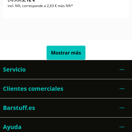
incl. IVA, corresponde a 2,63 € más IVA*
Mostrar más
Servicio
Clientes comerciales
Barstuff.es
Ayuda