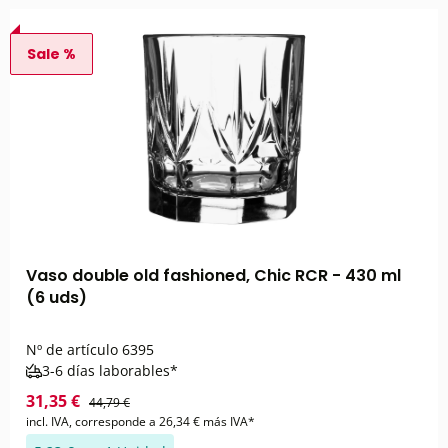
Sale %
Vaso double old fashioned, Chic RCR - 430 ml
(6 uds)
Nº de artículo
6395
3-6 días laborables*
31,35 €
44,79 €
incl. IVA, corresponde a 26,34 € más IVA*