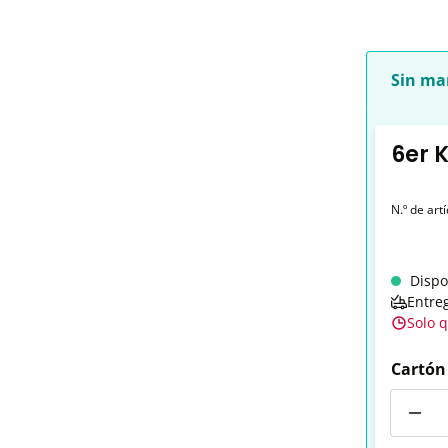
Sin ma
6er 
N.º de art
Dispo
Entre
Solo 
Cartón
Cantid