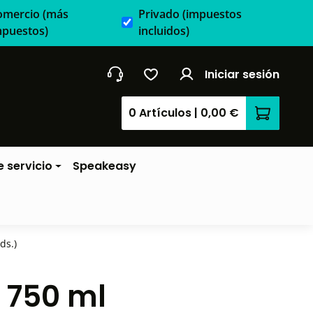
omercio
(más
Privado
(impuestos
mpuestos)
incluidos)
Iniciar sesión
0 Artículos
|
0,00 €
El carrit
 servicio
Speakeasy
ds.)
- 750 ml