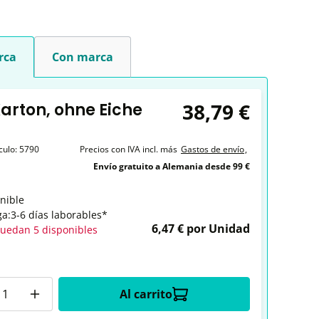
rca
Con marca
38,79 €
Karton, ohne Eiche
ículo:
5790
Precios con IVA incl. más
Gastos de envío
,
Envío gratuito a Alemania desde 99 €
nible
ga:3-6 días laborables*
6,47 € por Unidad
quedan 5 disponibles
ad
Al carrito