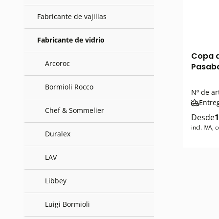
Fabricante de vajillas
Fabricante de vidrio
Copa d
Arcoroc
Pasaba
Bormioli Rocco
Nº de ar
Entre
Chef & Sommelier
Desde
1
incl. IVA,
Duralex
LAV
Libbey
Luigi Bormioli