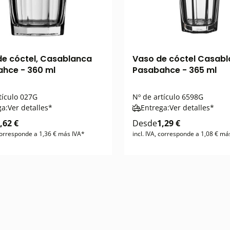
e cóctel, Casablanca
Vaso de cóctel Casabl
hce - 360 ml
Pasabahce - 365 ml
tículo
027G
Nº de artículo
6598G
ga:
Ver detalles*
Entrega:
Ver detalles*
,62 €
Desde
1,29 €
 corresponde a 1,36 € más IVA*
incl. IVA, corresponde a 1,08 € má