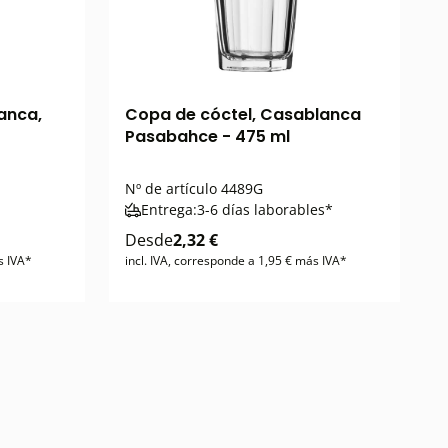
anca,
Copa de cóctel, Casablanca
Pasabahce - 475 ml
Nº de artículo
4489G
Entrega:
3-6 días laborables*
Desde
2,32 €
s IVA*
incl. IVA, corresponde a 1,95 € más IVA*