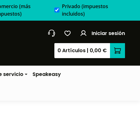
omercio
(más
Privado
(impuestos
mpuestos)
incluidos)
Iniciar sesión
0 Artículos
|
0,00 €
El carrit
 servicio
Speakeasy