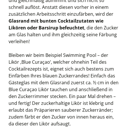
und gleichmäßig aufnimmt und sich nicht so
schnell auflöst. Anstatt diesen vorher in einem
zusätzlichen Arbeitsschritt einzufärben, wird der
Glasrand mit bunten Cocktailzutaten wie
Likören oder Barsirup befeuchtet
, die den Zucker
am Glas halten und ihm gleichzeitig seine Färbung
verleihen!
Bleiben wir beim Beispiel Swimming Pool – der
Likör ‚Blue Curaçao‘, welcher ohnehin Teil des
Cocktailrezepts ist, eignet sich auch bestens zum
Einfärben Ihres blauen Zuckerrandes! Einfach das
Gästeglas mit dem Glasrand zuerst ca. ½ cm in den
Blue Curaçao Likör tauchen und anschließend in
den Zuckerrimmer stecken. Ein paar Mal drehen –
und fertig! Der zuckerhaltige Likör ist klebrig und
erlaubt das Präparieren sauberer Zuckerränder;
zudem färbt er den Zucker von innen heraus ein,
da dieser den Likör aufsaugt.