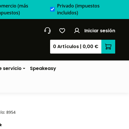
omercio
(más
Privado
(impuestos
mpuestos)
incluidos)
Iniciar sesión
0 Artículos
|
0,00 €
El carrit
 servicio
Speakeasy
ulo:
8954
*