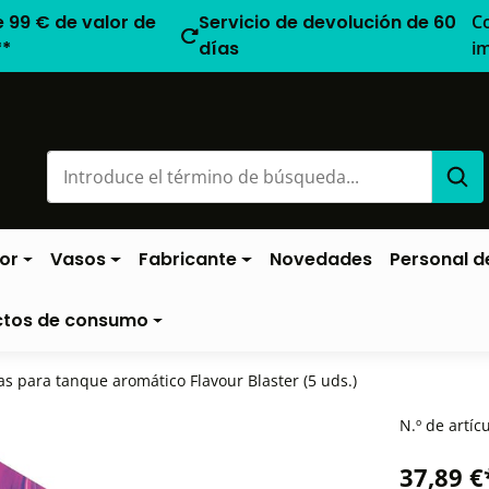
e 99 € de valor de
Servicio de devolución de 60
C
**
días
i
or
Vasos
Fabricante
Novedades
Personal de
ctos de consumo
s para tanque aromático Flavour Blaster (5 uds.)
N.º de artíc
37,89 €