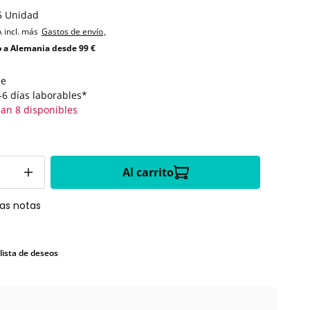
5 Unidad
A incl. más
Gastos de envío
,
o a Alemania desde 99 €
le
-6 días laborables*
an 8 disponibles
Al carrito
las notas
 lista de deseos