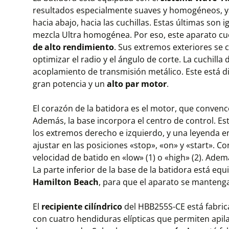
resultados especialmente suaves y homogéneos, y
hacia abajo, hacia las cuchillas. Estas últimas so
mezcla Ultra homogénea. Por eso, este aparato c
de alto rendimiento
. Sus extremos exteriores se 
optimizar el radio y el ángulo de corte. La cuchilla 
acoplamiento de transmisión metálico. Este está d
gran potencia y un
alto par motor
.
El corazón de la batidora es el motor, que conven
Además, la base incorpora el centro de control. Es
los extremos derecho e izquierdo, y una leyenda en
ajustar en las posiciones «stop», «on» y «start». C
velocidad de batido en «low» (1) o «high» (2). Ade
La parte inferior de la base de la batidora está eq
Hamilton Beach
, para que el aparato se manteng
El
recipiente cilíndrico
del HBB255S-CE está fabri
con cuatro hendiduras elípticas que permiten apila