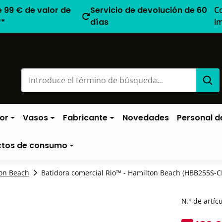
e 99 € de valor de
Servicio de devolución de 60
C
**
días
i
or
Vasos
Fabricante
Novedades
Personal de
ctos de consumo
on Beach
Batidora comercial Rio™ - Hamilton Beach (HBB255S-C
N.º de artíc