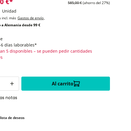
0 €*
585,00 €
(ahorro del 27%)
1 Unidad
A incl. más
Gastos de envío
,
o a Alemania desde 99 €
le
-6 días laborables*
an 5 disponibles – se pueden pedir cantidades
es
Al carrito
las notas
 lista de deseos