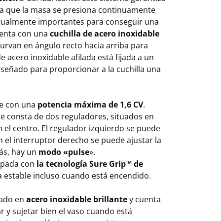
a que la masa se presiona continuamente
n igualmente importantes para conseguir una
uenta con una
cuchilla de acero inoxidable
curvan en ángulo recto hacia arriba para
de acero inoxidable afilada está fijada a un
iseñado para proporcionar a la cuchilla una
ce con una
potencia máxima de 1,6 CV
.
te consta de dos reguladores, situados en
 el centro. El regulador izquierdo se puede
on el interruptor derecho se puede ajustar la
más, hay un
modo «pulse
».
uipada con
la tecnología Sure Grip™ de
a estable incluso cuando está encendido.
cado en
acero inoxidable brillante
y cuenta
r y sujetar bien el vaso cuando está