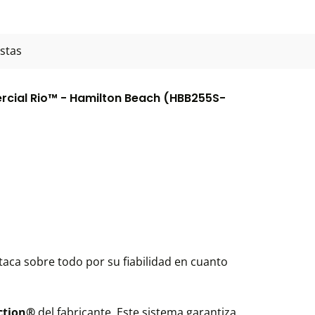
stas
rcial Rio™ - Hamilton Beach (HBB255S-
aca sobre todo por su fiabilidad en cuanto
ction®
del fabricante. Este sistema garantiza