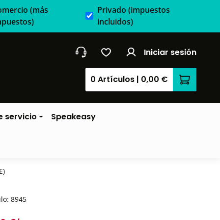
omercio
(más
Privado
(impuestos
mpuestos)
incluidos)
Iniciar sesión
0 Artículos
|
0,00 €
El carrit
 servicio
Speakeasy
E)
ulo:
8945