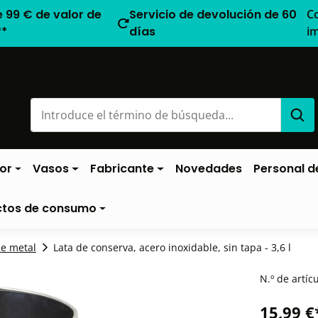
e 99 € de valor de
Servicio de devolución de 60
C
**
días
i
or
Vasos
Fabricante
Novedades
Personal de
ctos de consumo
de metal
Lata de conserva, acero inoxidable, sin tapa - 3,6 l
N.º de artíc
15,99 €