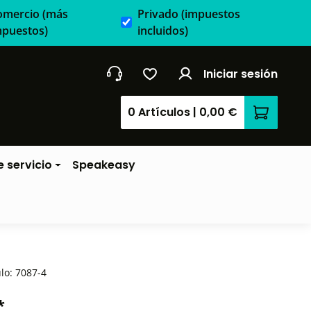
omercio
(más
Privado
(impuestos
mpuestos)
incluidos)
Iniciar sesión
0 Artículos
|
0,00 €
El carrit
 servicio
Speakeasy
ulo:
7087-4
*