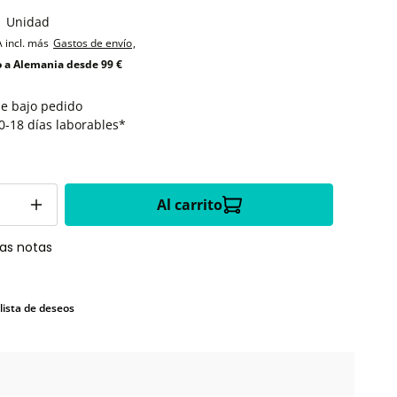
1 Unidad
A incl. más
Gastos de envío
,
o a Alemania desde 99 €
le bajo pedido
0-18 días laborables*
Al carrito
las notas
 lista de deseos