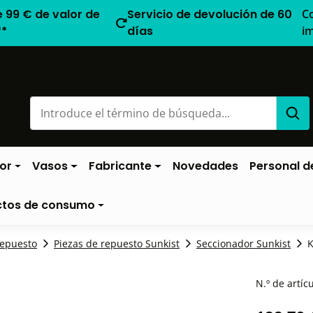
e 99 € de valor de
Servicio de devolución de 60
C
**
días
i
or
Vasos
Fabricante
Novedades
Personal de
ctos de consumo
repuesto
Piezas de repuesto Sunkist
Seccionador Sunkist
K
N.º de artíc