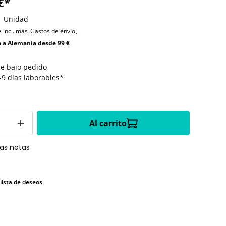
€*
1 Unidad
A incl. más
Gastos de envío
,
o a Alemania desde 99 €
le bajo pedido
-9 días laborables*
Al carrito
las notas
 lista de deseos