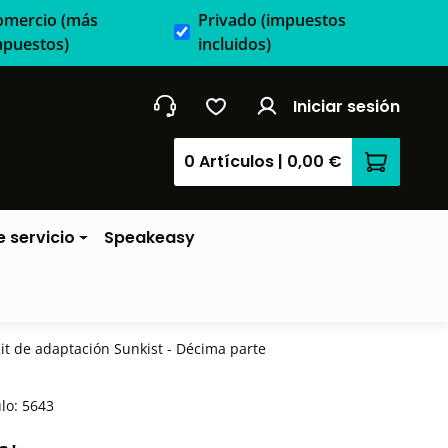
omercio
(más
Privado
(impuestos
mpuestos)
incluidos)
Iniciar sesión
0 Artículos
|
0,00 €
El carrit
 servicio
Speakeasy
it de adaptación Sunkist - Décima parte
ulo:
5643