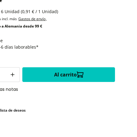
*
16 Unidad
(0,91 € / 1 Unidad)
A incl. más
Gastos de envío
,
o a Alemania desde 99 €
le
-6 días laborables*
Al carrito
las notas
 lista de deseos