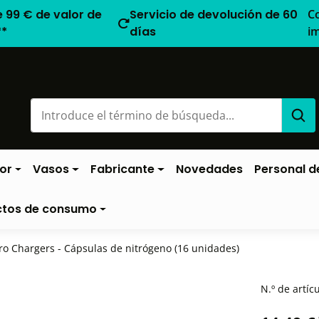
e 99 € de valor de
Servicio de devolución de 60
C
**
días
i
or
Vasos
Fabricante
Novedades
Personal de
ctos de consumo
tro Chargers - Cápsulas de nitrógeno (16 unidades)
N.º de artíc