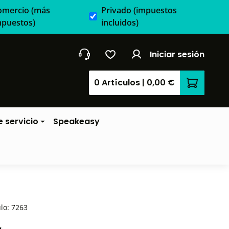
omercio
(más
Privado
(impuestos
mpuestos)
incluidos)
Iniciar sesión
0 Artículos
|
0,00 €
El carrit
 servicio
Speakeasy
ulo:
7263