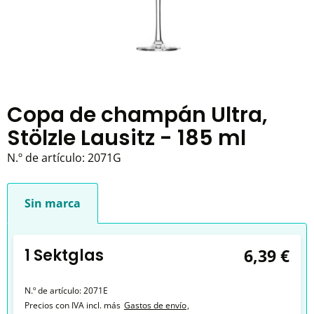
Copa de champán Ultra,
Stölzle Lausitz - 185 ml
N.º de artículo:
2071G
Sin marca
1 Sektglas
6,39 €
N.º de artículo:
2071E
Precios con IVA incl. más
Gastos de envío
,