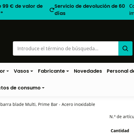
e 99 € de valor de
Servicio de devolución de 60
C
**
días
i
or
Vasos
Fabricante
Novedades
Personal de
ctos de consumo
barra blade Multi, Prime Bar - Acero inoxidable
N.º de artíc
Cantidad