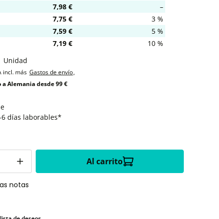
7,98 €
–
7,75 €
3 %
7,59 €
5 %
7,19 €
10 %
1 Unidad
A incl. más
Gastos de envío
,
o a Alemania desde 99 €
le
-6 días laborables*
Al carrito
las notas
 lista de deseos