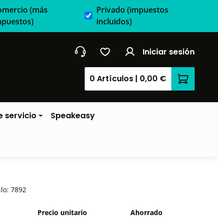
omercio
(más
Privado
(impuestos
mpuestos)
incluidos)
Iniciar sesión
0 Artículos
|
0,00 €
El carrit
 servicio
Speakeasy
ulo:
7892
Precio unitario
Ahorrado